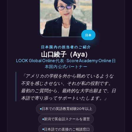
日本
日本国内の担当者のご紹介
山口綾子（Aya）
LOOK Global Online 代表 · Score Academy Online 日
本国内 公式パートナー
「アメリカの学校を外から眺めているような
不安を感じさせない、それが私の役割です。
最初のご質問から、最終的な大学出願まで、日
本語で寄り添ってサポートいたします。」
日本での英語教育経験20年以上
新潟で英会話スクールを運営
日本語での直接のご相談窓口