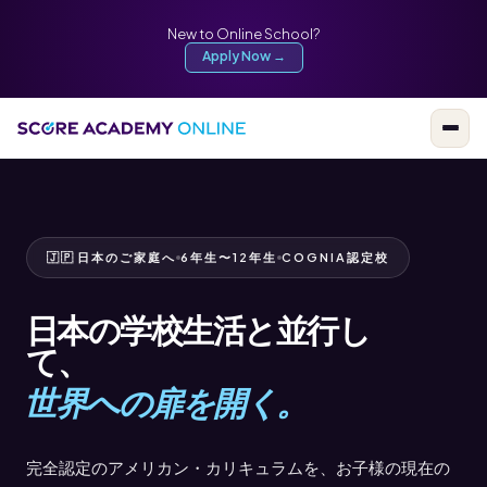
New to Online School?
Apply Now →
🇯🇵
日本のご家庭へ
6年生〜12年生
COGNIA認定校
日本の学校生活と並行し
て、
世界への扉を開く。
完全認定のアメリカン・カリキュラムを、お子様の現在の