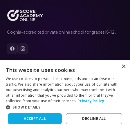
Cognia-accredited private online school for grades K–12.
×
ACADEMICS
This website uses cookies
Elementary School (K–5)
We use cookies to personalise content, ads and to analyse our
traffic. We also share information about your use of our site with
Middle School (6–8)
our advertising and analytics partners who may combine it with
High School (9–12)
other information that you’ve provided to them or that they’ve
Tuition
collected from your use of their services.
Privacy Policy
Summer School
SHOW DETAILS
College Outcomes
ACCEPT ALL
DECLINE ALL
RESOURCES